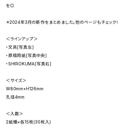
を◎
＊2024年3月の新作をまとめました。他のページもチェック！
＜ラインアップ＞
・文具[写真左]
・原稿用紙[写真中央]
・SHIROKUMA[写真右]
＜サイズ＞
W80mm×H126mm
孔径4mm
＜入数＞
2紙種×各15枚(30枚入)