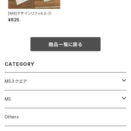
[M6]デザインリフィル2-①
¥825
商品一覧に戻る
CATEGORY
M5スクエア
リフィル
M5
バインダー
リフィル
Others