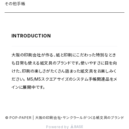
インデックス
バインダー
その他手帳
オプションアイテム
インデックス
INTRODUCTION
オプションアイテム
大阪の印刷会社が作る、紙と印刷にこだわった特別なとき
も日常も使える紙文具のブランドです。使いやすさに目を向
けた、印刷の楽しさがたくさん詰まった紙文具をお楽しみく
ださい。 M5/M5スクエアサイズのシステム手帳関連品をメ
インに展開中です。
© POP-PAPER | 大阪の印刷会社・サンクラールがつくる紙文具のブランド
Powered by