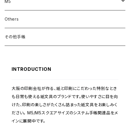
リフィル
M5
バインダー
リフィル
Others
インデックス
バインダー
その他手帳
オプションアイテム
インデックス
INTRODUCTION
オプションアイテム
大阪の印刷会社が作る、紙と印刷にこだわった特別なとき
も日常も使える紙文具のブランドです。使いやすさに目を向
けた、印刷の楽しさがたくさん詰まった紙文具をお楽しみく
ださい。 M5/M5スクエアサイズのシステム手帳関連品をメ
インに展開中です。