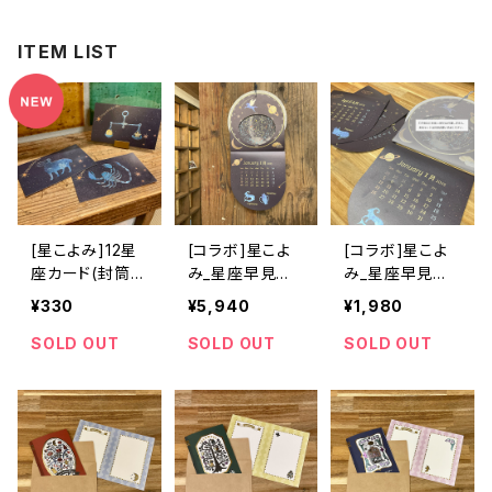
ITEM LIST
[星こよみ]12星
[コラボ]星こよ
[コラボ]星こよ
座カード(封筒付
み_星座早見盤
み_星座早見盤
き)
付きカレンダー
付きカレンダー
¥330
¥5,940
¥1,980
(2024年12月-2
【2025年交換用
026年3月)
リフィル】
SOLD OUT
SOLD OUT
SOLD OUT