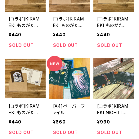
[コラボ]KIRAM
[コラボ]KIRAM
[コラボ]KIRAM
EKI ものがたり
EKI ものがたり
EKI ものがたり
メッセージカー
メッセージカー
メッセージカー
¥440
¥440
¥440
ド【はなたば】(R
ド【みんなの木】
ド【夜のしずく】
ed)
(Green)
(Blue)
SOLD OUT
SOLD OUT
SOLD OUT
[コラボ]KIRAM
[A4]ペーパーフ
[コラボ]KIRAM
EKI ものがたり
ァイル
EKI NIGHT LET
メッセージカー
TER_レターセッ
¥440
¥660
¥990
ド【物語のはじま
ト
り】(Brown)
SOLD OUT
SOLD OUT
SOLD OUT