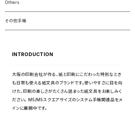
バインダー
リフィル
Others
インデックス
バインダー
その他手帳
オプションアイテム
インデックス
INTRODUCTION
オプションアイテム
大阪の印刷会社が作る、紙と印刷にこだわった特別なとき
も日常も使える紙文具のブランドです。使いやすさに目を向
けた、印刷の楽しさがたくさん詰まった紙文具をお楽しみく
ださい。 M5/M5スクエアサイズのシステム手帳関連品をメ
インに展開中です。