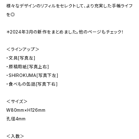
様々なデザインのリフィルをセレクトして、より充実した手帳ライフ
を◎
＊2024年3月の新作をまとめました。他のページもチェック！
＜ラインアップ＞
・文具[写真左]
・原稿用紙[写真上右]
・SHIROKUMA[写真下左]
・食べもの缶詰[写真下右]
＜サイズ＞
W80mm×H126mm
孔径4mm
＜入数＞